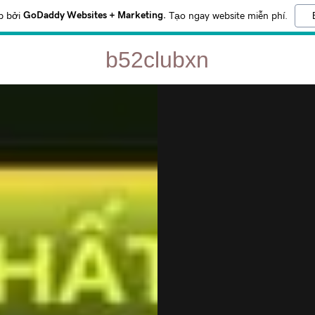
GoDaddy Websites + Marketing.
p bởi
Tạo ngay website miễn phí.
b52clubxn