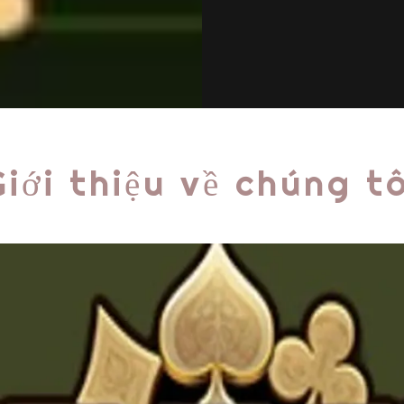
Giới thiệu về chúng tô