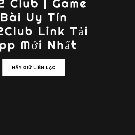
2 Club | Game
Bài Uy Tín
Club Link Tải
pp Mới Nhất
HÃY GIỮ LIÊN LẠC