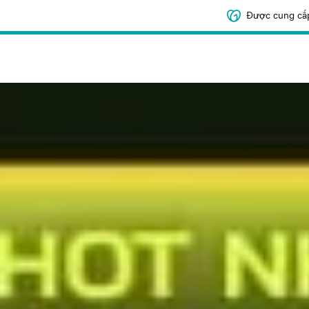
Được cung cấ