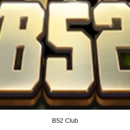
B52 Club