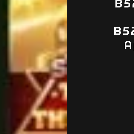
B5
B52
A